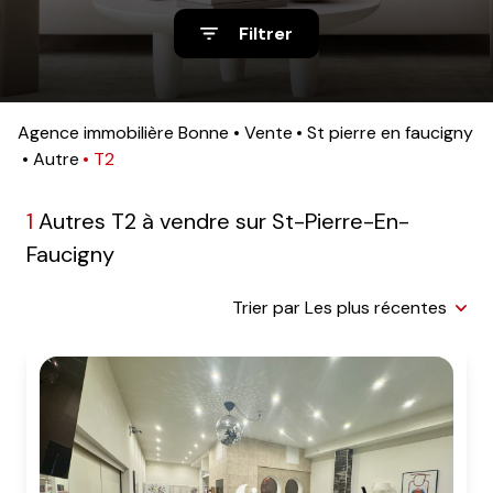
nos
Filtrer
avis
clients
notre
Agence immobilière Bonne
Vente
St pierre en faucigny
Autre
T2
agence
contact
1
Autres T2 à vendre sur St-Pierre-En-
Faucigny
Trier par Les plus récentes