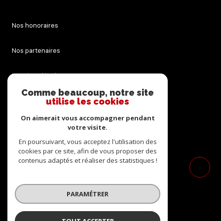
Nos honoraires
Nos partenaires
Mentions légales
Comme beaucoup, notre site
utilise les cookies
Admin
On aimerait vous accompagner pendant
Politique RGPD
votre visite.
En poursuivant, vous acceptez l'utilisation des
cookies par ce site, afin de vous proposer des
Cookies
contenus adaptés et réaliser des statistiques !
© 2026 | Tous droits réservés
PARAMÉTRER
Réalisé par
TOUT ACCEPTER