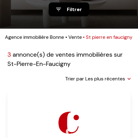
nos
Filtrer
avis
clients
notre
Agence immobilière Bonne
Vente
St pierre en faucigny
agence
3
annonce(s) de ventes immobilières sur
contact
St-Pierre-En-Faucigny
Trier par Les plus récentes