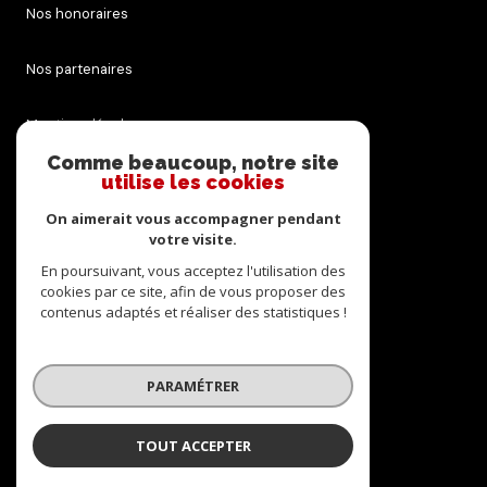
Nos honoraires
Nos partenaires
Mentions légales
Comme beaucoup, notre site
Admin
utilise les cookies
On aimerait vous accompagner pendant
Politique RGPD
votre visite.
En poursuivant, vous acceptez l'utilisation des
Cookies
cookies par ce site, afin de vous proposer des
contenus adaptés et réaliser des statistiques !
© 2026 | Tous droits réservés
PARAMÉTRER
Réalisé par
TOUT ACCEPTER