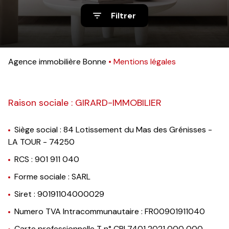
nos
Filtrer
avis
clients
notre
Agence immobilière Bonne
Mentions légales
agence
contact
Raison sociale : GIRARD-IMMOBILIER
Siège social : 84 Lotissement du Mas des Grénisses -
LA TOUR - 74250
RCS : 901 911 040
Forme sociale : SARL
Siret : 90191104000029
Numero TVA Intracommunautaire : FR00901911040
Carte professionnelle T n° CPI 7401 2021 000 000