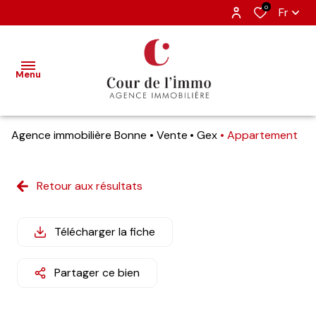
0
Fr
Menu
Agence immobilière Bonne
Vente
Gex
Appartement
accueil
nos
Retour aux résultats
ventes
estimation
Télécharger la fiche
nos
Partager ce bien
biens
vendus