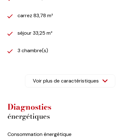
carrez 83,78 m²
séjour 33,25 m²
3 chambre(s)
1 salle(s) de bain
Voir plus de caractéristiques
construit en 2003
cuisine américaine (équipée)
Diagnostics
énergétiques
Chauffage individuel : chaudière (gaz de ville)
Consommation énergétique
1 garage(s)