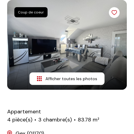
nos
Coup de coeur
avis
clients
notre
agence
contact
Afficher toutes les photos
Appartement
4 pièce(s)
3 chambre(s)
83.78 m²
Gex (01170)