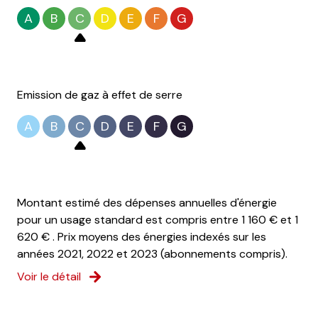
A
B
C
D
E
F
G
exposition Sud-Est
1 côté(s) mitoyen(s)
Emission de gaz à effet de serre
3ème étage
A
B
C
D
E
F
G
3 étage(s)
ascenseur
Montant estimé des dépenses annuelles d'énergie
pour un usage standard est compris entre 1 160 € et 1
cave
620 € . Prix moyens des énergies indexés sur les
années 2021, 2022 et 2023 (abonnements compris).
terrasse
Voir le détail
accès handicapé