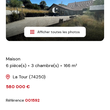
nos
avis
clients
notre
Afficher toutes les photos
agence
contact
Maison
6 pièce(s)
3 chambre(s)
166 m²
La Tour (74250)
580 000 €
Référence
001592