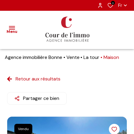
0
Fr
Menu
Agence immobilière Bonne
Vente
La tour
Maison
accueil
nos
Retour aux résultats
ventes
estimation
Partager ce bien
nos
biens
vendus
Vendu