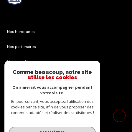
Nos honoraires
Nos partenaires
Mentions légales
Comme beaucoup, notre site
Admin
utilise les cookies
On aimerait vous accompagner pendant
Politique RGPD
votre visite.
En poursuivant, vous acceptez l'utilisation des
Cookies
cookies par ce site, afin de vous proposer des
contenus adaptés et réaliser des statistiques !
© 2026 | Tous droits réservés