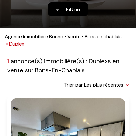
nos
Filtrer
avis
clients
notre
Agence immobilière Bonne
Vente
Bons en chablais
Duplex
agence
contact
1
annonce(s) immobilière(s) : Duplexs en
vente sur Bons-En-Chablais
Trier par Les plus récentes