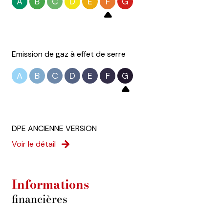
A
B
C
D
E
F
G
Emission de gaz à effet de serre
A
B
C
D
E
F
G
DPE ANCIENNE VERSION
Voir le détail
Informations
financières