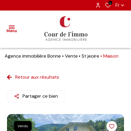
0
Fr
Menu
Agence immobilière Bonne
Vente
St jeoire
Maison
accueil
nos
Retour aux résultats
ventes
estimation
Partager ce bien
nos
biens
vendus
Vendu