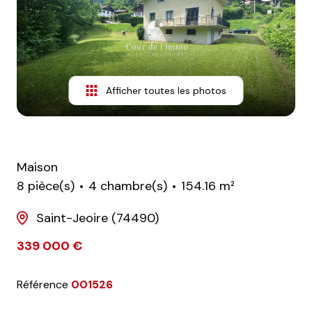
nos
avis
clients
notre
Afficher toutes les photos
agence
contact
Maison
8 pièce(s)
4 chambre(s)
154.16 m²
Saint-Jeoire (74490)
339 000 €
Référence
001526