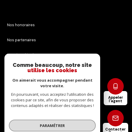
Nos honoraires
Nos partenaires
Mentions légales
Comme beaucoup, notre site
utilise les cookies
Admin
On aimerait vous accompagner pendant
Politique RGPD
votre visite.
En poursuivant, vous acceptez l'utilisation des
Appeler
cookies par ce site, afin de vous proposer des
Cookies
l'agent
contenus adaptés et réaliser des statistiques !
© 2026 | Tous droits réservés
PARAMÉTRER
Contacter