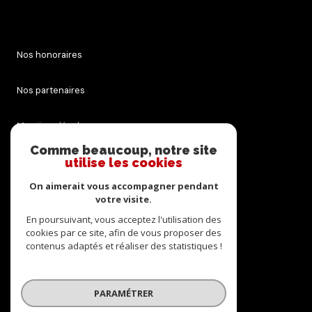
Nos honoraires
Nos partenaires
Mentions légales
Comme beaucoup, notre site
Admin
utilise les cookies
On aimerait vous accompagner pendant
Politique RGPD
votre visite.
En poursuivant, vous acceptez l'utilisation des
Cookies
cookies par ce site, afin de vous proposer des
contenus adaptés et réaliser des statistiques !
© 2026 | Tous droits réservés
PARAMÉTRER