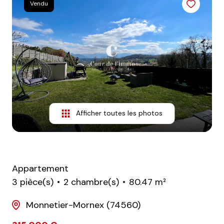
Vendu
nos
avis
clients
notre
agence
contact
Afficher toutes les photos
Appartement
3 pièce(s)
2 chambre(s)
80.47 m²
Monnetier-Mornex (74560)