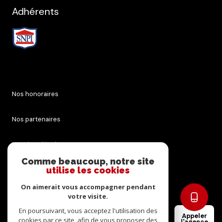
Adhérents
Nos honoraires
Nos partenaires
Mentions légales
Comme beaucoup, notre site
utilise les cookies
Admin
On aimerait vous accompagner pendant
Politique RGPD
votre visite.
En poursuivant, vous acceptez l'utilisation des
Appeler
cookies par ce site, afin de vous proposer des
Cookies
l'agence