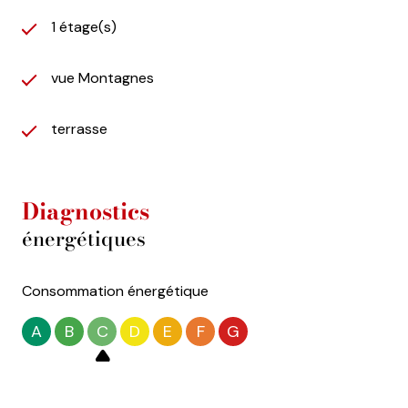
1 étage(s)
vue Montagnes
terrasse
Diagnostics
énergétiques
Consommation énergétique
A
B
C
D
E
F
G