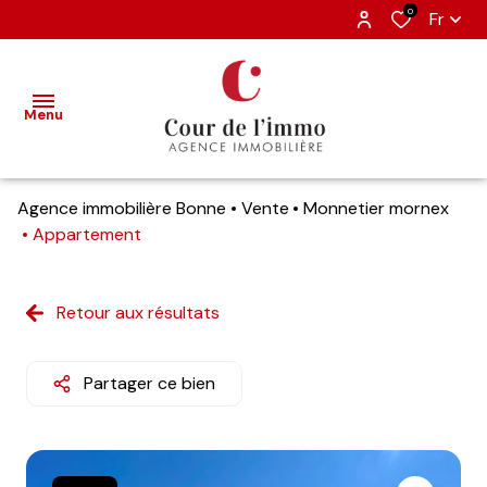
0
Fr
Menu
Agence immobilière Bonne
Vente
Monnetier mornex
accueil
Appartement
nos
ventes
Retour aux résultats
estimation
Partager ce bien
nos
biens
vendus