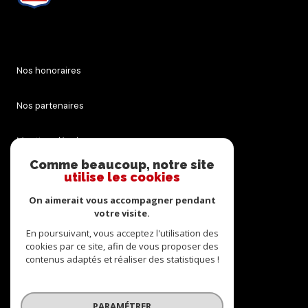
Nos honoraires
Nos partenaires
Mentions légales
Comme beaucoup, notre site
Admin
utilise les cookies
On aimerait vous accompagner pendant
Politique RGPD
votre visite.
En poursuivant, vous acceptez l'utilisation des
Cookies
cookies par ce site, afin de vous proposer des
contenus adaptés et réaliser des statistiques !
© 2026 | Tous droits réservés
PARAMÉTRER